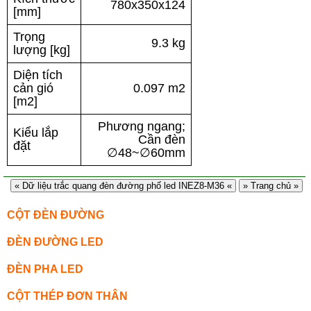
780x350x124
[mm]
Trọng
9.3 kg
lượng [kg]
Diện tích
cản gió
0.097 m2
[m2]
Phương ngang;
Kiểu lắp
Cần đèn
đặt
∅48~∅60mm
« Dữ liệu trắc quang đèn đường phố led INEZ8-M36 «
» Trang chủ »
CỘT ĐÈN ĐƯỜNG
ĐÈN ĐƯỜNG LED
ĐÈN PHA LED
CỘT THÉP ĐƠN THÂN