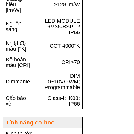
hiệu
>128 lm/W
[lm/W]
LED MODULE
Nguồn
6M36-BSPLP
sáng
IP66
Nhiệt độ
CCT 4000°K
màu [°K]
Độ hoàn
CRI>70
màu [CRI]
DIM
Dimmable
0~10V/PWM;
Programmable
Cấp bảo
Class-I; IK08;
vệ
IP66
Tính năng cơ học
Kích thước