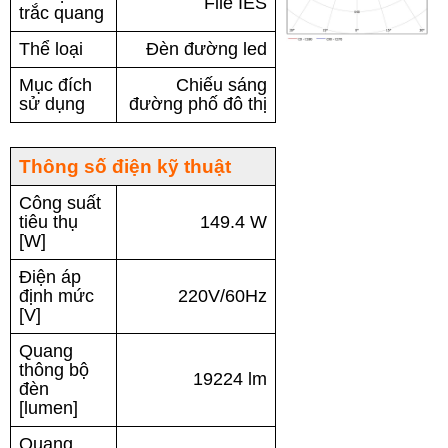
File IES
trắc quang
Thể loại
Đèn đường led
Mục đích
Chiếu sáng
sử dụng
đường phố đô thị
Thông số điện kỹ thuật
Công suất
tiêu thụ
149.4 W
[W]
Điện áp
định mức
220V/60Hz
[V]
Quang
thông bộ
19224 lm
đèn
[lumen]
Quang