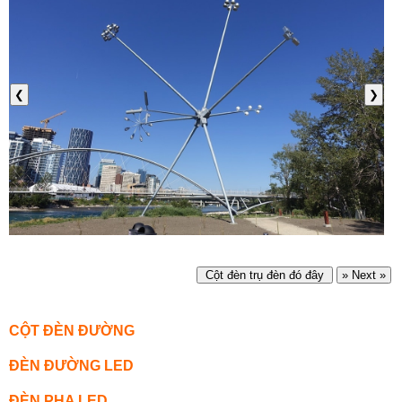
❮
❯
Cột đèn trụ đèn đó đây
» Next »
CỘT ĐÈN ĐƯỜNG
ĐÈN ĐƯỜNG LED
ĐÈN PHA LED