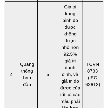
Giá trị
trung
bình đo
được
không
được
nhỏ hơn
92,5%
giá trị
Quang
TCVN
danh
thông
8783
2
5
định, và
ban
(IEC
giá trị đo
đầu
62612)
được của
tất cả các
mẫu phải