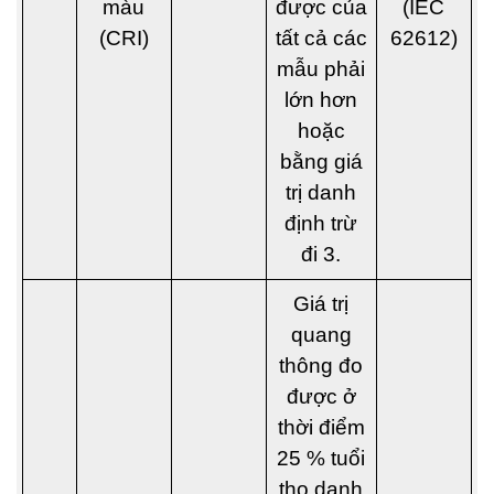
màu
được của
(IEC
(CRI)
tất cả các
62612)
mẫu phải
lớn hơn
hoặc
bằng giá
trị danh
định trừ
đi 3.
Giá trị
quang
thông đo
được ở
thời điểm
25 % tuổi
thọ danh