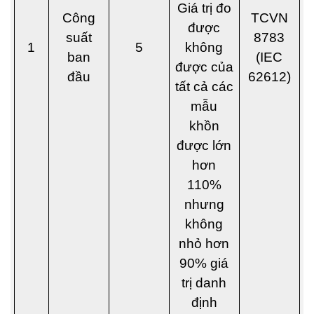
Giá trị đo
Công
TCVN
được
suất
8783
1
5
không
ban
(IEC
được của
đầu
62612)
tất cả các
mẫu
khồn
được lớn
hơn
110%
nhưng
không
nhỏ hơn
90% giá
trị danh
định