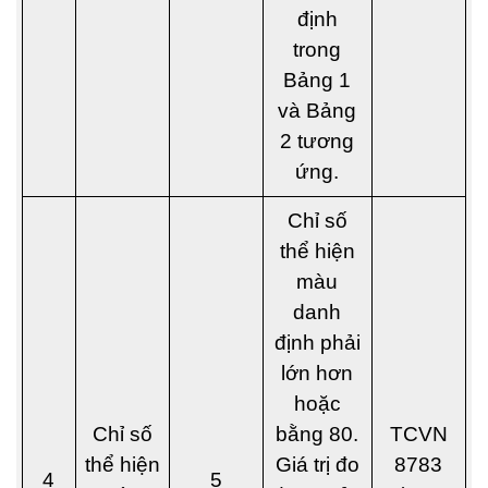
định
trong
Bảng 1
và Bảng
2 tương
ứng.
Chỉ số
thể hiện
màu
danh
định phải
lớn hơn
hoặc
Chỉ số
bằng 80.
TCVN
thể hiện
Giá trị đo
8783
4
5