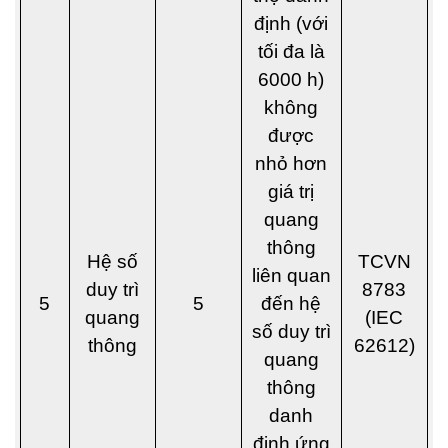
định (với
tối đa là
6000 h)
không
được
nhỏ hơn
giá trị
quang
thông
Hệ số
TCVN
liên quan
duy trì
8783
5
5
đến hệ
quang
(IEC
số duy trì
thông
62612)
quang
thông
danh
định ứng