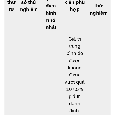
thứ
số thử
kiện phù
điển
thử
tự
nghiệm
hợp
hình
nghiệm
nhỏ
nhất
Giá trị
trung
bình đo
được
không
được
vượt quá
107,5%
giá trị
danh
định.