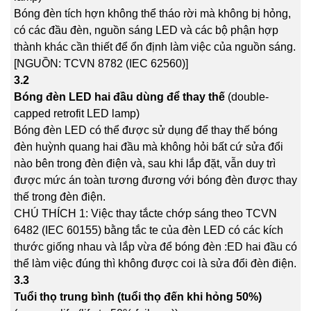
Bóng đèn tích hợn không thể tháo rời mà không bị hỏng,
có các đầu đèn, nguồn sáng LED và các bộ phận hợp
thành khác cần thiết để ổn định làm việc của nguồn sáng.
[NGUỒN: TCVN 8782 (IEC 62560)]
3.2
Bóng đèn LED hai đầu dùng để thay thế
(double-
capped retrofit LED lamp)
Bóng đèn LED có thể được sử dụng để thay thế bóng
đèn huỳnh quang hai đầu mà không hỏi bất cứ sửa đổi
nào bên trong đèn điện và, sau khi lắp đặt, vẫn duy trì
được mức án toàn tương đương với bóng đèn được thay
thế trong đèn điện.
CHÚ THÍCH 1: Việc thay tắcte chớp sáng theo TCVN
6482 (IEC 60155) bằng tắc te của đèn LED có các kích
thước giống nhau và lắp vừa để bóng đèn :ED hai đầu có
thể làm việc đúng thì không được coi là sửa đổi đèn điện.
3.3
Tuổi thọ trung bình (tuổi thọ đến khi hỏng 50%)