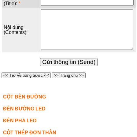
(Title):
*
Nội dung
(Contents):
<< Trở về trang trước <<
>> Trang chủ >>
CỘT ĐÈN ĐƯỜNG
ĐÈN ĐƯỜNG LED
ĐÈN PHA LED
CỘT THÉP ĐƠN THÂN