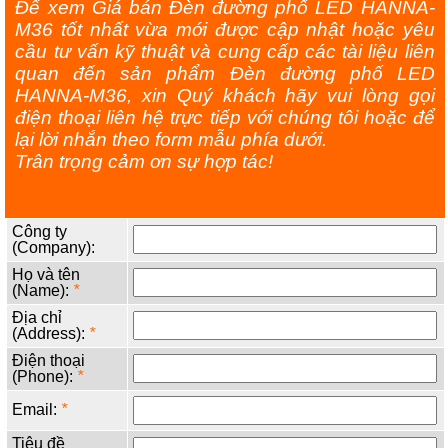
Để xem Giá bán Đèn đường phố LED HANNA-
M36 tốt nhất vừa mới được cập nhật hoặc yêu
cầu tư vấn kỹ thuật và cung cấp các tài liệu liên
quan đến sản phẩm Đèn đường phố LED
HANNA-M36, xin Quý khách hãy vui lòng gọi
điện thoại liên hệ trực tiếp với chúng tôi hoặc để
lại lời nhắn theo form mẫu phía dưới.
Trân trọng cảm ơn sự hợp tác!
Công ty
(Company):
Họ và tên
(Name):
*
Địa chỉ
(Address):
*
Điện thoại
(Phone):
*
Email:
*
Tiêu đề