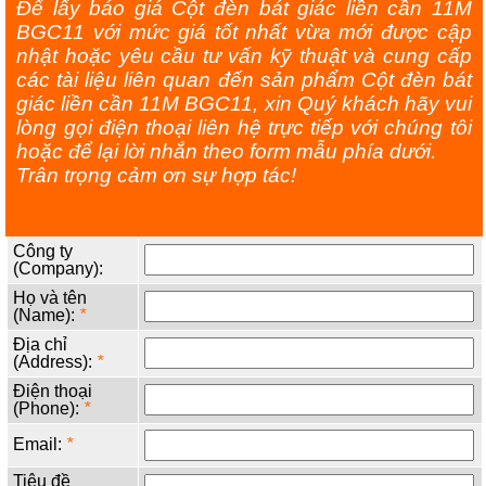
Để lấy báo giá Cột đèn bát giác liền cần 11M
BGC11 với mức giá tốt nhất vừa mới được cập
nhật hoặc yêu cầu tư vấn kỹ thuật và cung cấp
các tài liệu liên quan đến sản phẩm Cột đèn bát
giác liền cần 11M BGC11, xin Quý khách hãy vui
lòng gọi điện thoại liên hệ trực tiếp với chúng tôi
hoặc để lại lời nhắn theo form mẫu phía dưới.
Trân trọng cảm ơn sự hợp tác!
Công ty
(Company):
Họ và tên
(Name):
*
Địa chỉ
(Address):
*
Điện thoại
(Phone):
*
Email:
*
Tiêu đề