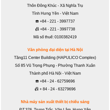
Thôn Đông Khúc - Xã Nghĩa Trụ
Tỉnh Hưng Yên - Việt Nam
☎️
+84 - 221 - 3997737
📠
+84 - 221 - 3997738
Mã số thuế: 0100382419
Văn phòng đại diện tại Hà Nội
Tầng11 Center Building (HAPULICO Complex)
Số 85 Vũ Trọng Phụng - Phường Thanh Xuân
Thành phố Hà Nội - Việt Nam
☎️
+84 - 24 - 62759696
📠
+ 84 - 24 - 63279696
Nhà máy sản xuất thiết bị chiếu sáng
ĐT.376, Trưng Trắc, Văn Lâm, Hưng Yên