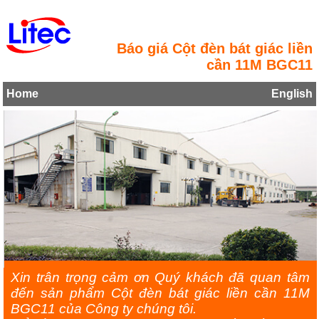
Báo giá Cột đèn bát giác liền
cần 11M BGC11
Home
English
Xin trân trọng cảm ơn Quý khách đã quan tâm
đến sản phẩm Cột đèn bát giác liền cần 11M
BGC11 của Công ty chúng tôi.