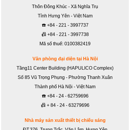
Thôn Đông Khúc - Xã Nghĩa Trụ
Tỉnh Hưng Yên - Việt Nam
☎️
+84 - 221 - 3997737
📠
+84 - 221 - 3997738
Mã số thuế: 0100382419
Văn phòng đại diện tại Hà Nội
Tầng11 Center Building (HAPULICO Complex)
Số 85 Vũ Trọng Phụng - Phường Thanh Xuân
Thành phố Hà Nội - Việt Nam
☎️
+84 - 24 - 62759696
📠
+ 84 - 24 - 63279696
Nhà máy sản xuất thiết bị chiếu sáng
ĐT.376, Trưng Trắc, Văn Lâm, Hưng Yên