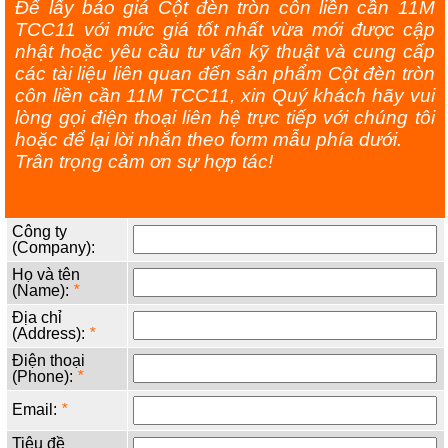
Để lấy báo giá Cột đèn tròn côn liền cần 11M
TCC11 với mức giá tốt nhất vừa mới được cập
nhật hoặc yêu cầu tư vấn kỹ thuật và cung cấp
các tài liệu liên quan đến sản phẩm Cột đèn tròn
côn liền cần 11M TCC11, xin Quý khách hãy vui
lòng gọi điện thoại liên hệ trực tiếp với chúng tôi
hoặc để lại lời nhắn theo form mẫu phía dưới.
Trân trọng cảm ơn sự hợp tác!
Công ty
(Company):
Họ và tên
(Name):
*
Địa chỉ
(Address):
*
Điện thoại
(Phone):
*
Email:
*
Tiêu đề