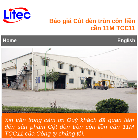
Báo giá Cột đèn tròn côn liền
cần 11M TCC11
Home
English
Xin trân trọng cảm ơn Quý khách đã quan tâm
đến sản phẩm Cột đèn tròn côn liền cần 11M
TCC11 của Công ty chúng tôi.