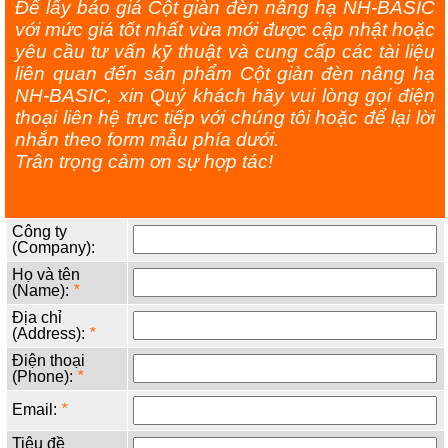
Để lấy báo giá Cột giàn đèn nâng hạ NH-BASIC
với mức giá tốt nhất vừa mới được cập nhật hoặc
yêu cầu tư vấn kỹ thuật và cung cấp các tài liệu
liên quan đến sản phẩm Cột giàn đèn nâng hạ
NH-BASIC, xin Quý khách hãy vui lòng gọi điện
thoại liên hệ trực tiếp với chúng tôi hoặc để lại lời
nhắn theo form mẫu phía dưới.
Trân trọng cảm ơn sự hợp tác!
Công ty
(Company):
Họ và tên
(Name):
*
Địa chỉ
(Address):
*
Điện thoại
(Phone):
*
Email:
*
Tiêu đề