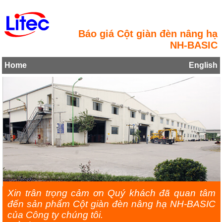
Báo giá Cột giàn đèn nâng hạ
NH-BASIC
Home
English
Xin trân trọng cảm ơn Quý khách đã quan tâm
đến sản phẩm Cột giàn đèn nâng hạ NH-BASIC
của Công ty chúng tôi.