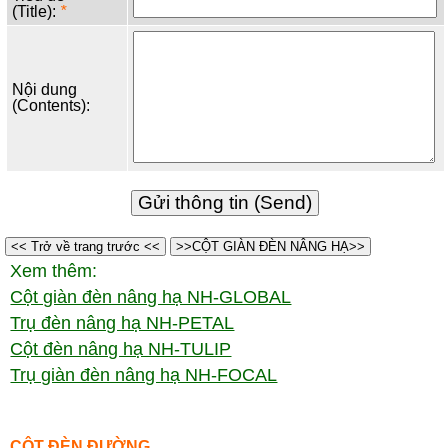
(Title):
*
Nội dung
(Contents):
<< Trở về trang trước <<
>>CỘT GIÀN ĐÈN NÂNG HẠ>>
Xem thêm:
Cột giàn đèn nâng hạ NH-GLOBAL
Trụ đèn nâng hạ NH-PETAL
Cột đèn nâng hạ NH-TULIP
Trụ giàn đèn nâng hạ NH-FOCAL
CỘT ĐÈN ĐƯỜNG