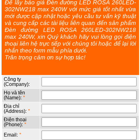
Để lấy báo giá Đèn đường LED ROSA 260LED-
302NW218 max 240W với mức giá tốt nhất vừa
mới được cập nhật hoặc yêu cầu tư vấn kỹ thuật
và cung cấp các tài liệu liên quan đến sản phẩm
Đèn đường LED ROSA 260LED-302NW218
max 240W, xin Quý khách hãy vui lòng gọi điện
thoại liên hệ trực tiếp với chúng tôi hoặc để lại lời
nhắn theo form mẫu phía dưới.
Trân trọng cảm ơn sự hợp tác!
Công ty
(Company):
Họ và tên
(Name):
*
Địa chỉ
(Address):
*
Điện thoại
(Phone):
*
Email:
*