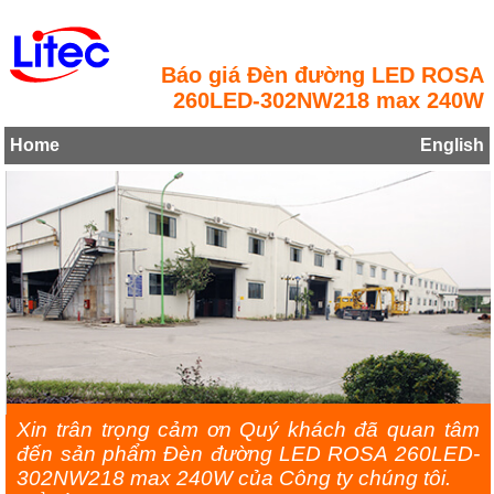
Báo giá Đèn đường LED ROSA
260LED-302NW218 max 240W
Home
English
Xin trân trọng cảm ơn Quý khách đã quan tâm
đến sản phẩm Đèn đường LED ROSA 260LED-
302NW218 max 240W của Công ty chúng tôi.