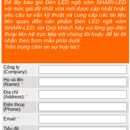
Để lấy báo giá Đèn LED ngõ xóm SHARI-LED
với mức giá tốt nhất vừa mới được cập nhật hoặc
yêu cầu tư vấn kỹ thuật và cung cấp các tài liệu
liên quan đến sản phẩm Đèn LED ngõ xóm
SHARI-LED, xin Quý khách hãy vui lòng gọi điện
thoại liên hệ trực tiếp với chúng tôi hoặc để lại lời
nhắn theo form mẫu phía dưới.
Trân trọng cảm ơn sự hợp tác!
Công ty
(Company):
Họ và tên
(Name):
*
Địa chỉ
(Address):
*
Điện thoại
(Phone):
*
Email:
*
Tiêu đề