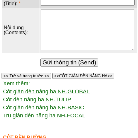
(Title):
*
Nội dung
(Contents):
<< Trở về trang trước <<
>>CỘT GIÀN ĐÈN NÂNG HẠ>>
Xem thêm:
Cột giàn đèn nâng hạ NH-GLOBAL
Cột đèn nâng hạ NH-TULIP
Cột giàn đèn nâng hạ NH-BASIC
Trụ giàn đèn nâng hạ NH-FOCAL
CỘT ĐÈN ĐƯỜNG