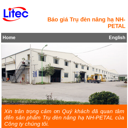
Báo giá Trụ đèn nâng hạ NH-
PETAL
Home
English
Xin trân trọng cảm ơn Quý khách đã quan tâm
đến sản phẩm Trụ đèn nâng hạ NH-PETAL của
Công ty chúng tôi.