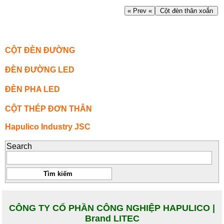
« Prev «
Cột đèn thân xoắn
CỘT ĐÈN ĐƯỜNG
ĐÈN ĐƯỜNG LED
ĐÈN PHA LED
CỘT THÉP ĐƠN THÂN
Hapulico Industry JSC
Search
CÔNG TY CỔ PHẦN CÔNG NGHIỆP HAPULICO |
Brand LITEC