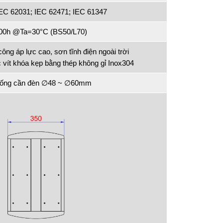
IEC 62031; IEC 62471; IEC 61347
000h @Ta=30°C (BS50/L70)
ng áp lực cao, sơn tĩnh điện ngoài trời
c vít khóa kẹp bằng thép không gỉ Inox304
 ống cần đèn ∅48 ~ ∅60mm