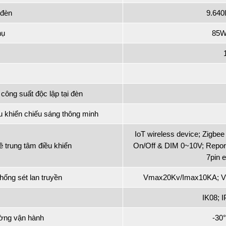
 đèn
9.640
hụ
85W
 công suất độc lập tại đèn
u khiển chiếu sáng thông minh
IoT wireless device; Zigbe
về trung tâm điều khiển
On/Off & DIM 0~10V; Report
7pin 
chống sét lan truyền
Vmax20Kv/Imax10KA; Vn
IK08; 
ường vận hành
-30°