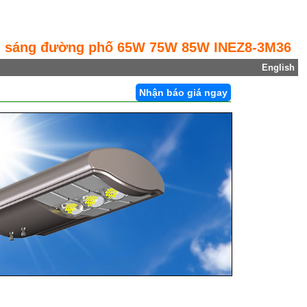
u sáng đường phố 65W 75W 85W INEZ8-3M36
English
Nhận báo giá ngay