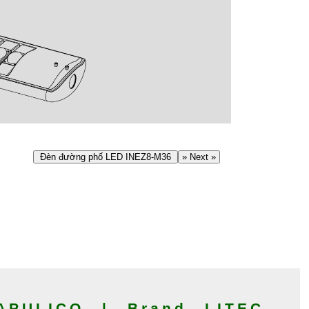
Đèn đường phố LED INEZ8-M36
» Next »
PULICO | Brand LITEC