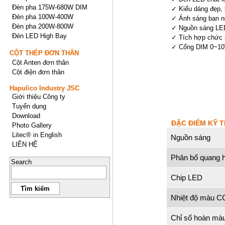
Đèn pha 175W-680W DIM
✓ Kiểu dáng đẹp, 
Đèn pha 100W-400W
✓ Ánh sáng ban n
Đèn pha 200W-800W
✓ Nguồn sáng LED 
Đèn LED High Bay
✓ Tích hợp chức n
✓ Cổng DIM 0~10V
CỘT THÉP ĐƠN THÂN
Cột Anten đơn thân
Cột điện đơn thân
Hapulico Industry JSC
Giới thiệu Công ty
Tuyển dụng
Download
ĐẶC ĐIỂM KỸ 
Photo Gallery
Litec® in English
Nguồn sáng
LIÊN HỆ
Phân bố quang 
Search
Chip LED
Nhiệt độ màu C
Chỉ số hoàn mà