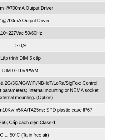
lm @700mA Output Driver
 @700mA Output Driver
110~227Vac 50/60Hz
> 0,9
Lập trình DIM 5 cấp
DIM 0~10V/PWM
e & 2G/3G/4G/WiFi/NB-IoT/LoRa/SigFox; Control
 parameters; Internal mounting or NEMA socket
external mounting. (Option)
10Kv/In5KA/TA25ns; SPD plastic case IP67
IP66; Cấp cách điện Class-1
C ... 50°C (Ta in free air)