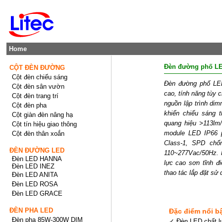
Home
Đèn đường phố L
CỘT ĐÈN ĐƯỜNG
Cột đèn chiếu sáng
Đèn đường phố LED
Cột đèn sân vườn
cao, tính năng tùy 
Cột đèn trang trí
nguồn lập trình d
Cột đèn pha
khiển chiếu sáng
Cột giàn đèn nâng hạ
quang hiệu >113lm
Cột tín hiệu giao thông
module LED IP66 p
Cột đèn thân xoắn
Class-1, SPD chố
ĐÈN ĐƯỜNG LED
110~277Vac/50Hz. 
Đèn LED HANNA
lực cao sơn tĩnh đi
Đèn LED INEZ
thao tác lắp đặt sử 
Đèn LED ANITA
Đèn LED ROSA
Đèn LED GRACE
ĐÈN PHA LED
Đặc điểm nổi b
Đèn pha 85W-300W DIM
✓ Đèn LED chất l