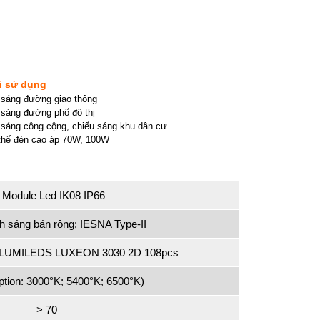
i sử dụng
 sáng đường giao thông
sáng đường phố đô thị
sáng công cộng, chiếu sáng khu dân cư
thế đèn cao áp 70W, 100W
 Module Led IK08 IP66
h sáng bán rộng; IESNA Type-II
s LUMILEDS LUXEON 3030 2D 108pcs
tion: 3000°K; 5400°K; 6500°K)
> 70