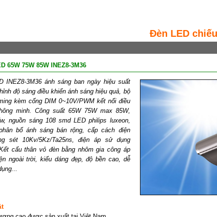
Đèn LED chiế
ED 65W 75W 85W INEZ8-3M36
 INEZ8-3M36 ánh sáng ban ngày hiệu suất
chỉnh độ sáng điều khiển ánh sáng hiệu quả, bộ
imming kèm cổng DIM 0~10V/PWM kết nối điều
 thông minh. Công suất 65W 75W max 85W,
/w, nguồn sáng 108 smd LED philips luxeon,
hân bố ánh sáng bán rộng, cấp cách điện
ng sét 10Kv/5Kz/Ta25ns, điện áp sử dụng
Kết cấu thân vỏ đèn bằng nhôm gia công áp
ện ngoài trời, kiểu dáng đẹp, độ bền cao, dễ
dụng...
ật
ượng cao được sản xuất tại Việt Nam