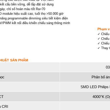
kết cấu bền vững, dễ lắp đặt sử dụng
gày, chỉ số hoàn màu tốt Ra>70
module hiệu suất cao, tuổi thọ >50.000 giờ
ăng programmable dimming siêu tiết kiệm điện
/PWM kết nối điều khiển chiếu sáng thông minh
Phạm v
✓ Chiếu
✓ Chiếu 
✓ Chiếu 
✓ Thay 
THUẬT SẢN PHẨM
03
học
Phân bố án
SMD LED Philip
CT
4000°K (Op
u CRI