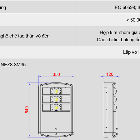
ụng
IEC 60598; 
> 50.
Hợp kim nhôm gia cô
nghệ chế tạo thân vỏ đèn
Các chi tiết bulong ố
Lắp với
 INEZ8-3M36