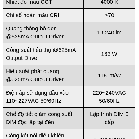
Nhiệt độ màu CCT
4000 K
Chỉ số hoàn màu CRI
>70
Quang thông bộ đèn
19.240 lm
@625mA Output Driver
Công suất tiêu thụ @625mA
163 W
Output Driver
Hiệu suất phát quang
118 lm/W
@625mA Output Driver
Điện áp sử dụng đầu vào
220~240VAC
110~227VAC 50/60Hz
50/60Hz
Chế độ tiết giảm công suất
Lập trình DIM 5
DIM độc lập tại đèn
cấp
Cổng kết nối điều khiển