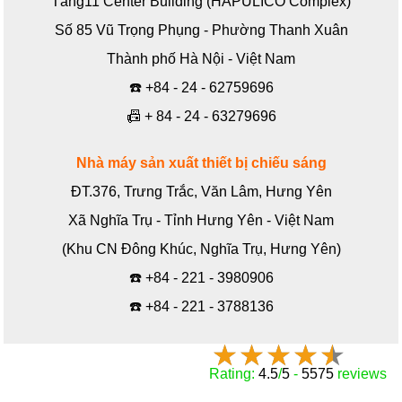
Tầng11 Center Building (HAPULICO Complex)
Số 85 Vũ Trọng Phụng - Phường Thanh Xuân
Thành phố Hà Nội - Việt Nam
☎️
+84 - 24 - 62759696
📠
+ 84 - 24 - 63279696
Nhà máy sản xuất thiết bị chiếu sáng
ĐT.376, Trưng Trắc, Văn Lâm, Hưng Yên
Xã Nghĩa Trụ - Tỉnh Hưng Yên - Việt Nam
(Khu CN Đông Khúc, Nghĩa Trụ, Hưng Yên)
☎️
+84 - 221 - 3980906
☎️
+84 - 221 - 3788136
Rating:
4.5
/
5
-
5575
reviews