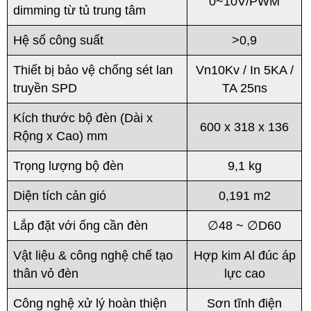
0~10V/PWM
dimming từ tủ trung tâm
Hệ số công suất
>0,9
Thiết bị bảo vệ chống sét lan
Vn10Kv / In 5KA /
truyền SPD
TA 25ns
Kích thước bộ đèn (Dài x
600 x 318 x 136
Rộng x Cao) mm
Trọng lượng bộ đèn
9,1 kg
Diện tích cản gió
0,191 m2
Lắp đặt với ống cần đèn
∅48 ~ ∅D60
Vật liệu & công nghệ chế tạo
Hợp kim Al đúc áp
thân vỏ đèn
lực cao
Công nghệ xử lý hoàn thiện
Sơn tĩnh điện