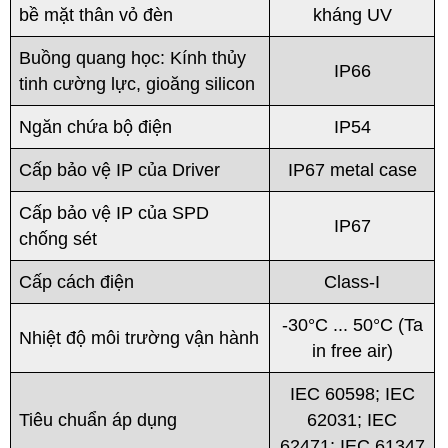
bề mặt thân vỏ đèn
kháng UV
Buồng quang học: Kính thủy
IP66
tinh cường lực, gioăng silicon
Ngăn chứa bộ điện
IP54
Cấp bảo vệ IP của Driver
IP67 metal case
Cấp bảo vệ IP của SPD
IP67
chống sét
Cấp cách điện
Class-I
-30°C ... 50°C (Ta
Nhiệt độ môi trường vận hành
in free air)
IEC 60598; IEC
Tiêu chuẩn áp dụng
62031; IEC
62471; IEC 61347