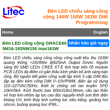
Đèn LED chiếu sáng công
cộng 144W 150W 163W DIM
Programming
Home
English
Đèn LED công cộng GRACE60
Nhận báo giá ngay
5M16-192NW150 max163W
Đèn LED chiếu sáng công cộng công suất tiêu thụ 163W
quang thông >19240lm @625mA Output Driver. Nguồn
sáng 80 SMD LEDs CREE XT-E tích hợp trên 05 module
PCB LEDs đa điểm có gắn thấu kính phân bố ánh sáng bán
rộng. Bộ nguồn tiết giảm công suất lập trình 5 cấp DIM độc
lập tại đèn kèm cổng DIM 0~10V/PWM, điện áp sử dụng
110~227VAC/50Hz, thiết bị chống sét lan truyền SPD
10kV/5kA. Kích thước bao 600x318x136mm, cấu tạo thân
vỏ hợp kim nhôm áp lực cao đúc nguyên khối sơn tĩnh điện
kháng UV, kính thủy tinh cường lực siêu trắng, gioăng hơi
silicon, buồng quang học IP66...