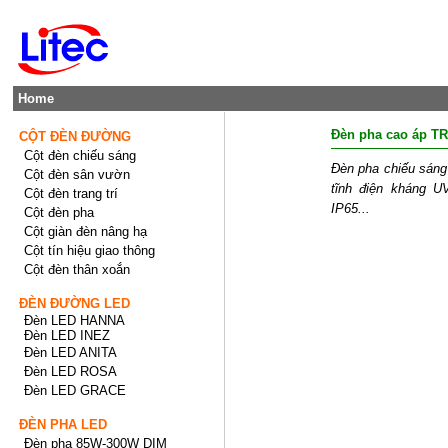
Home
Đèn pha cao áp T
CỘT ĐÈN ĐƯỜNG
Cột đèn chiếu sáng
Đèn pha chiếu sáng
Cột đèn sân vườn
tĩnh điện kháng UV
Cột đèn trang trí
IP65...
Cột đèn pha
Cột giàn đèn nâng hạ
Cột tín hiệu giao thông
Cột đèn thân xoắn
ĐÈN ĐƯỜNG LED
Đèn LED HANNA
Đèn LED INEZ
Đèn LED ANITA
Đèn LED ROSA
Đèn LED GRACE
ĐÈN PHA LED
Đèn pha 85W-300W DIM