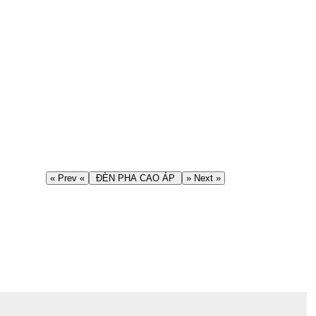
« Prev «
ĐÈN PHA CAO ÁP
» Next »