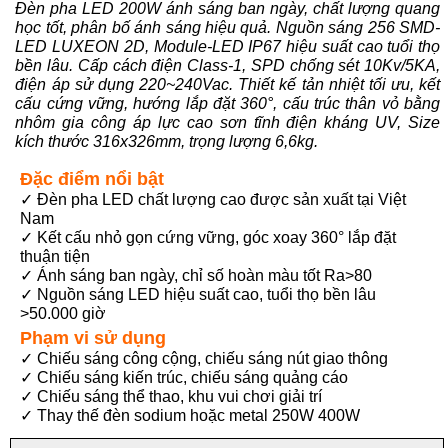
Đèn pha LED 200W ánh sáng ban ngày, chất lượng quang
học tốt, phân bố ánh sáng hiệu quả. Nguồn sáng 256 SMD-
LED LUXEON 2D, Module-LED IP67 hiệu suất cao tuổi thọ
bền lâu. Cấp cách điện Class-1, SPD chống sét 10Kv/5KA,
điện áp sử dụng 220~240Vac. Thiết kế tản nhiệt tối ưu, kết
cấu cứng vững, hướng lắp đặt 360°, cấu trúc thân vỏ bằng
nhôm gia công áp lực cao sơn tĩnh điện kháng UV, Size
kích thước 316x326mm, trọng lượng 6,6kg.
Đặc điểm nổi bật
✓ Đèn pha LED chất lượng cao được sản xuất tại Việt
Nam
✓ Kết cấu nhỏ gọn cứng vững, góc xoay 360° lắp đặt
thuận tiện
✓ Ánh sáng ban ngày, chỉ số hoàn màu tốt Ra>80
✓ Nguồn sáng LED hiệu suất cao, tuổi thọ bền lâu
>50.000 giờ
Phạm vi sử dụng
✓ Chiếu sáng công cộng, chiếu sáng nút giao thông
✓ Chiếu sáng kiến trúc, chiếu sáng quảng cáo
✓ Chiếu sáng thể thao, khu vui chơi giải trí
✓ Thay thế đèn sodium hoặc metal 250W 400W