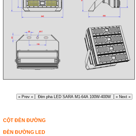
« Prev «
Đèn pha LED SARA M1-64A 100W-400W
» Next »
CỘT ĐÈN ĐƯỜNG
ĐÈN ĐƯỜNG LED