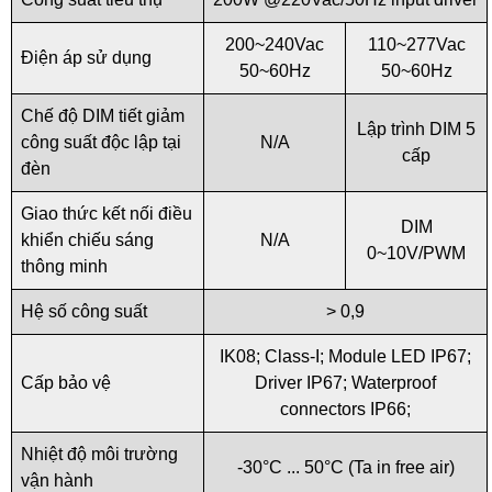
200~240Vac
110~277Vac
Điện áp sử dụng
50~60Hz
50~60Hz
Chế độ DIM tiết giảm
Lập trình DIM 5
công suất độc lập tại
N/A
cấp
đèn
Giao thức kết nối điều
DIM
khiển chiếu sáng
N/A
0~10V/PWM
thông minh
Hệ số công suất
> 0,9
IK08; Class-I; Module LED IP67;
Cấp bảo vệ
Driver IP67; Waterproof
connectors IP66;
Nhiệt độ môi trường
-30°C ... 50°C (Ta in free air)
vận hành