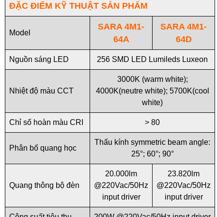
ĐẶC ĐIỂM KỸ THUẬT SẢN PHẨM
SARA 4M1-
SARA 4M1-
Model
64A
64D
Nguồn sáng LED
256 SMD LED Lumileds Luxeon
3000K (warm white);
Nhiệt độ màu CCT
4000K(neutre white); 5700K(cool
white)
Chỉ số hoàn màu CRI
> 80
Thấu kính symmetric beam angle:
Phân bố quang học
25°; 60°; 90°
20.000lm
23.820lm
Quang thông bộ đèn
@220Vac/50Hz
@220Vac/50Hz
input driver
input driver
Công suất tiêu thụ
200W @220Vac/50Hz input driver