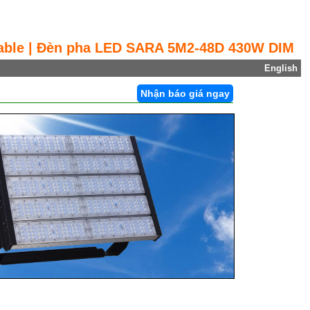
ble | Đèn pha LED SARA 5M2-48D 430W DIM
English
Nhận báo giá ngay