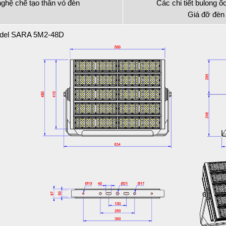
nghệ chế tạo thân vỏ đèn
Các chi tiết bulong ố
Giá đỡ đèn
odel SARA 5M2-48D