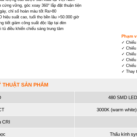
 cứng vững, góc xoay 360° lắp đặt thuận tiện
gày, chỉ số hoàn màu tốt Ra>80
hiệu suất cao, tuổi thọ bền lâu >50.000 giờ
g tiết giảm công suất độc lập tại đèn
 tủ điều khiển chiếu sáng trung tâm
Phạm v
✓ Chiếu 
✓ Chiếu 
✓ Chiếu 
✓ Chiếu 
✓ Chiếu 
✓ Thay 
Ỹ THUẬT SẢN PHẨM
D
480 SMD LED 
CT
3000K (warm white);
u CRI
học
Thấu kính sy