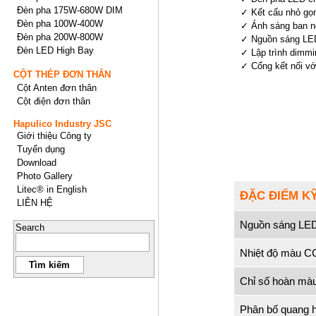
Đèn pha 175W-680W DIM
✓ Kết cấu nhỏ gọn
Đèn pha 100W-400W
✓ Ánh sáng ban n
Đèn pha 200W-800W
✓ Nguồn sáng LED 
Đèn LED High Bay
✓ Lập trình dimmin
✓ Cổng kết nối với
CỘT THÉP ĐƠN THÂN
Cột Anten đơn thân
Cột điện đơn thân
Hapulico Industry JSC
Giới thiệu Công ty
Tuyển dụng
Download
Photo Gallery
Litec® in English
ĐẶC ĐIỂM K
LIÊN HỆ
Nguồn sáng LE
Search
Nhiệt độ màu C
Chỉ số hoàn mà
Phân bố quang 