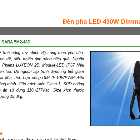
Đèn pha LED 430W Dimma
W SARA 5M2-48D
tính năng tùy chỉnh độ sáng theo yêu cầu,
ọc tốt, điều khiển ánh sáng hiệu quả. Nguồn
Philips LUXEON 2D, Module-LED IP67 hiệu
ền lâu. Bộ nguồn lập trình dimming tiết giảm
 tại đèn, tích hợp cổng DIM 0~10V/PWM điều
hông minh. Cấp cách điện Class-1, SPD chống
n áp sử dụng 110~277Vac. Size kích thước
ượng 19,3kg.
ật
ất lượng cao được sản xuất tại Việt Nam