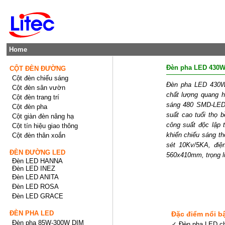
Home
Đèn pha LED 430
CỘT ĐÈN ĐƯỜNG
Cột đèn chiếu sáng
Đèn pha LED 430W 
Cột đèn sân vườn
chất lượng quang h
Cột đèn trang trí
sáng 480 SMD-LED 
Cột đèn pha
suất cao tuổi thọ b
Cột giàn đèn nâng hạ
công suất độc lập
Cột tín hiệu giao thông
khiển chiếu sáng t
Cột đèn thân xoắn
sét 10Kv/5KA, điệ
ĐÈN ĐƯỜNG LED
560x410mm, trọng l
Đèn LED HANNA
Đèn LED INEZ
Đèn LED ANITA
Đèn LED ROSA
Đèn LED GRACE
ĐÈN PHA LED
Đặc điểm nổi b
Đèn pha 85W-300W DIM
✓ Đèn pha LED ch