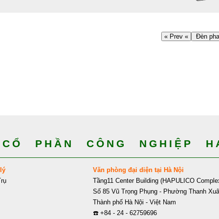
« Prev «
Đèn pha
CỔ PHẦN CÔNG NGHIỆP HA
lý
Văn phòng đại diện tại Hà Nội
rụ
Tầng11 Center Building (HAPULICO Comple
Số 85 Vũ Trọng Phụng - Phường Thanh Xu
Thành phố Hà Nội - Việt Nam
☎️
+84 - 24 - 62759696