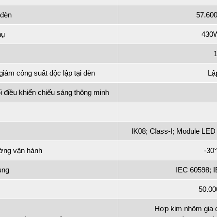
 đèn
57.60
hụ
430W
giảm công suất độc lập tại đèn
Lậ
i điều khiển chiếu sáng thông minh
IK08; Class-I; Module LED 
ường vận hành
-30°
ụng
IEC 60598; 
50.0
Hợp kim nhôm gia c