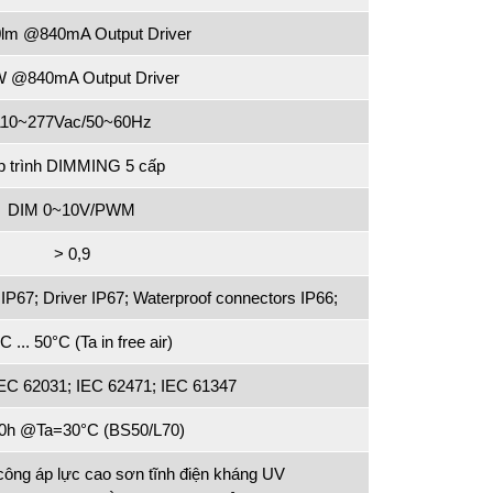
0lm @840mA Output Driver
 @840mA Output Driver
110~277Vac/50~60Hz
p trình DIMMING 5 cấp
DIM 0~10V/PWM
> 0,9
IP67; Driver IP67; Waterproof connectors IP66;
C ... 50°C (Ta in free air)
IEC 62031; IEC 62471; IEC 61347
00h @Ta=30°C (BS50/L70)
ông áp lực cao sơn tĩnh điện kháng UV