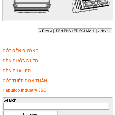
« Prev «
ĐÈN PHA LED ĐỔI MÀU
» Next »
CỘT ĐÈN ĐƯỜNG
ĐÈN ĐƯỜNG LED
ĐÈN PHA LED
CỘT THÉP ĐƠN THÂN
Hapulico Industry JSC
Search