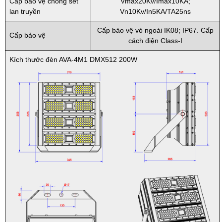
Cấp bảo vệ chống sét
Vmax20Kv/Imax10KA;
lan truyền
Vn10Kv/In5KA/TA25ns
Cấp bảo vệ vỏ ngoài IK08; IP67. Cấp
Cấp bảo vệ
cách điện Class-I
Kích thước đèn AVA-4M1 DMX512 200W