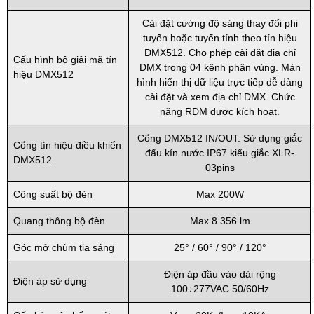
Cài đặt cường độ sáng thay đổi phi
tuyến hoặc tuyến tính theo tín hiệu
DMX512. Cho phép cài đặt địa chỉ
Cấu hình bộ giải mã tín
DMX trong 04 kênh phân vùng. Màn
hiệu DMX512
hình hiển thị dữ liệu trực tiếp dễ dàng
cài đặt và xem địa chỉ DMX. Chức
năng RDM được kích hoạt.
Cổng DMX512 IN/OUT. Sử dụng giắc
Cổng tín hiệu điều khiển
đấu kín nước IP67 kiểu giắc XLR-
DMX512
03pins
Công suất bộ đèn
Max 200W
Quang thông bộ đèn
Max 8.356 lm
Góc mở chùm tia sáng
25° / 60° / 90° / 120°
Điện áp đầu vào dải rộng
Điện áp sử dụng
100÷277VAC 50/60Hz