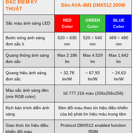
ĐẶC ĐIỂM KỸ
Đèn AVA-4M1 DMX512 200W
THUẬT
RED
GREEN
BLUE
Sắc màu ánh sáng LED
Color
Color
Color
Bước sóng ánh sáng
620 ÷ 630
520 ÷ 540
469 ÷ 480
đơn sắc λ
nm
nm
nm
Quang thông ánh sáng
Max 2.186
Max 4.529
Max 1.642
đơn sắc
lm
lm
lm
Quang hiệu ánh sáng
~ 32,78
~ 67,93
~ 24,63
đơn sắc
lm/W
lm/W
lm/W
Màu sắc ánh sáng đèn
16.777.216 màu (256x256x256)
(mix RGB color)
Kịch bản trình diễn ánh
Đèn đổi màu theo tín hiệu điều khiển
sáng
của bộ phát tín hiệu màu trung tâm
Giao thức tín hiệu điều
Protocol DMX512 enabled function
khiển đổi màu
RDM