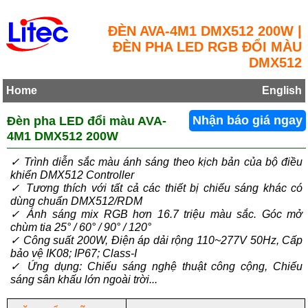
ĐÈN AVA-4M1 DMX512 200W |
ĐÈN PHA LED RGB ĐỔI MÀU
DMX512
Home
English
Đèn pha LED đổi màu AVA-
Nhận báo giá ngay
4M1 DMX512 200W
✓ Trình diễn sắc màu ánh sáng theo kịch bản của bộ điều
khiển DMX512 Controller
✓ Tương thích với tất cả các thiết bị chiếu sáng khác có
dùng chuẩn DMX512/RDM
✓ Ánh sáng mix RGB hơn 16.7 triệu màu sắc. Góc mở
chùm tia 25° / 60° / 90° / 120°
✓ Công suất 200W, Điện áp dải rộng 110~277V 50Hz, Cấp
bảo vệ IK08; IP67; Class-I
✓ Ứng dụng: Chiếu sáng nghệ thuật công cộng, Chiếu
sáng sân khấu lớn ngoài trời...