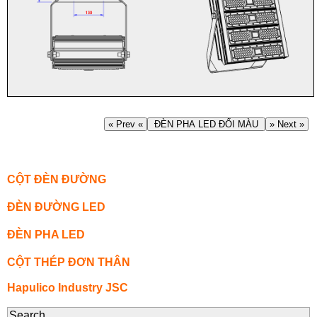
« Prev «
ĐÈN PHA LED ĐỔI MÀU
» Next »
CỘT ĐÈN ĐƯỜNG
ĐÈN ĐƯỜNG LED
ĐÈN PHA LED
CỘT THÉP ĐƠN THÂN
Hapulico Industry JSC
Search