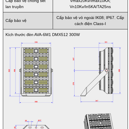
Cấp bảo vệ chống sét
Vmax20Kv/Imax10KA;
lan truyền
Vn10Kv/In5KA/TA25ns
Cấp bảo vệ vỏ ngoài IK08; IP67. Cấp
Cấp bảo vệ
cách điện Class-I
Kích thước đèn AVA-6M1 DMX512 300W