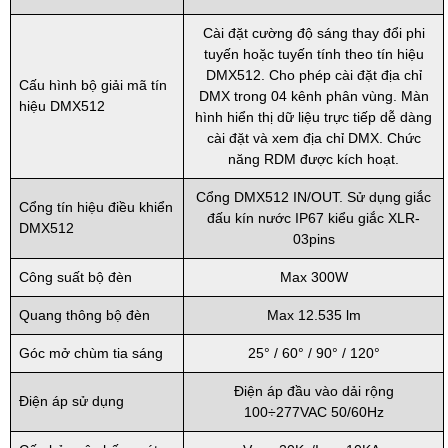
Cài đặt cường độ sáng thay đổi phi
tuyến hoặc tuyến tính theo tín hiệu
DMX512. Cho phép cài đặt địa chỉ
Cấu hình bộ giải mã tín
DMX trong 04 kênh phân vùng. Màn
hiệu DMX512
hình hiển thị dữ liệu trực tiếp dễ dàng
cài đặt và xem địa chỉ DMX. Chức
năng RDM được kích hoạt.
Cổng DMX512 IN/OUT. Sử dụng giắc
Cổng tín hiệu điều khiển
đấu kín nước IP67 kiểu giắc XLR-
DMX512
03pins
Công suất bộ đèn
Max 300W
Quang thông bộ đèn
Max 12.535 lm
Góc mở chùm tia sáng
25° / 60° / 90° / 120°
Điện áp đầu vào dải rộng
Điện áp sử dụng
100÷277VAC 50/60Hz