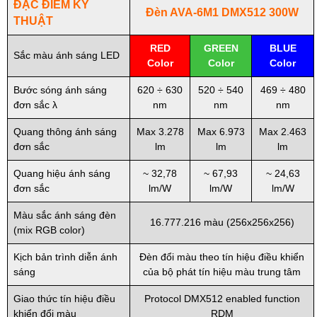
ĐẶC ĐIỂM KỸ
Đèn AVA-6M1 DMX512 300W
THUẬT
RED
GREEN
BLUE
Sắc màu ánh sáng LED
Color
Color
Color
Bước sóng ánh sáng
620 ÷ 630
520 ÷ 540
469 ÷ 480
đơn sắc λ
nm
nm
nm
Quang thông ánh sáng
Max 3.278
Max 6.973
Max 2.463
đơn sắc
lm
lm
lm
Quang hiệu ánh sáng
~ 32,78
~ 67,93
~ 24,63
đơn sắc
lm/W
lm/W
lm/W
Màu sắc ánh sáng đèn
16.777.216 màu (256x256x256)
(mix RGB color)
Kịch bản trình diễn ánh
Đèn đổi màu theo tín hiệu điều khiển
sáng
của bộ phát tín hiệu màu trung tâm
Giao thức tín hiệu điều
Protocol DMX512 enabled function
khiển đổi màu
RDM