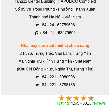
Tầng11 Center Building (HAPULICO Complex)
Số 85 Vũ Trọng Phụng - Phường Thanh Xuân
Thành phố Hà Nội - Việt Nam
☎️
+84 - 24 - 62759696
📠
+ 84 - 24 - 63279696
Nhà máy sản xuất thiết bị chiếu sáng
ĐT.376, Trưng Trắc, Văn Lâm, Hưng Yên
Xã Nghĩa Trụ - Tỉnh Hưng Yên - Việt Nam
(Khu CN Đông Khúc, Nghĩa Trụ, Hưng Yên)
☎️
+84 - 221 - 3980906
☎️
+84 - 221 - 3788136
Rating:
4.5
/
5
-
3313
reviews