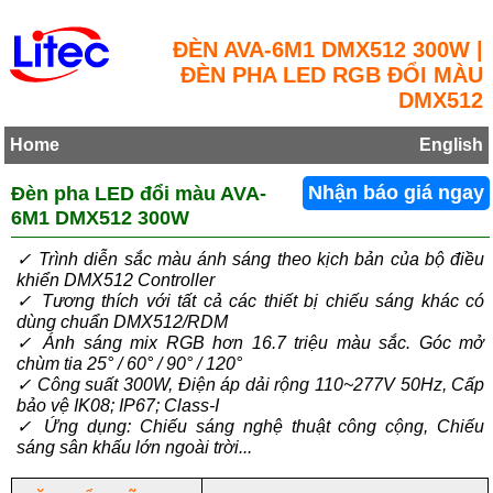
ĐÈN AVA-6M1 DMX512 300W |
ĐÈN PHA LED RGB ĐỔI MÀU
DMX512
Home
English
Đèn pha LED đổi màu AVA-
Nhận báo giá ngay
6M1 DMX512 300W
✓ Trình diễn sắc màu ánh sáng theo kịch bản của bộ điều
khiển DMX512 Controller
✓ Tương thích với tất cả các thiết bị chiếu sáng khác có
dùng chuẩn DMX512/RDM
✓ Ánh sáng mix RGB hơn 16.7 triệu màu sắc. Góc mở
chùm tia 25° / 60° / 90° / 120°
✓ Công suất 300W, Điện áp dải rộng 110~277V 50Hz, Cấp
bảo vệ IK08; IP67; Class-I
✓ Ứng dụng: Chiếu sáng nghệ thuật công cộng, Chiếu
sáng sân khấu lớn ngoài trời...