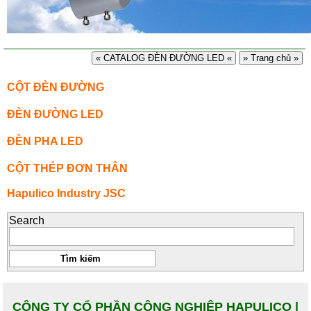
« CATALOG ĐÈN ĐƯỜNG LED «
» Trang chủ »
CỘT ĐÈN ĐƯỜNG
ĐÈN ĐƯỜNG LED
ĐÈN PHA LED
CỘT THÉP ĐƠN THÂN
Hapulico Industry JSC
Search
CÔNG TY CỔ PHẦN CÔNG NGHIỆP HAPULICO |