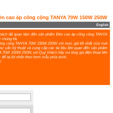
Đèn cao áp công cộng TANYA 70W 150W 250W
English
khách đã quan tâm đến sản phẩm Đèn cao áp công cộng TANYA
chúng tôi.
công cộng TANYA 70W 150W 250W với mức giá tốt nhất vừa mới
ư vấn kỹ thuật và cung cấp các tài liệu liên quan đến sản phẩm
70W 150W 250W, xin Quý khách hãy vui lòng gọi điện thoại liên
c để lại lời nhắn theo form mẫu phía dưới.
!