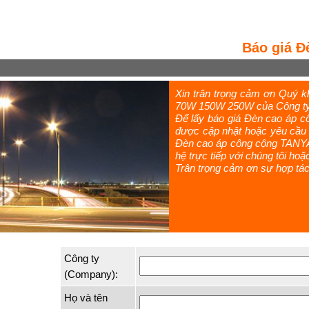
Báo giá 
Xin trân trọng cảm ơn Quý 
70W 150W 250W của Công ty 
Để lấy báo giá Đèn cao áp 
được cập nhật hoặc yêu cầu t
Đèn cao áp công cộng TANYA 
hệ trực tiếp với chúng tôi hoặ
Trân trọng cảm ơn sự hợp tác
Công ty
(Company):
Họ và tên