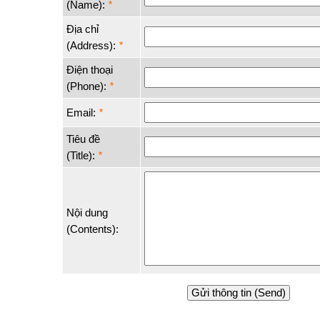
(Name):
*
Địa chỉ
(Address):
*
Điện thoại
(Phone):
*
Email:
*
Tiêu đề
(Title):
*
Nội dung
(Contents):