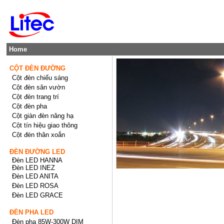
Home
CỘT ĐÈN ĐƯỜNG
Cột đèn chiếu sáng
Cột đèn sân vườn
Cột đèn trang trí
Cột đèn pha
Cột giàn đèn nâng hạ
Cột tín hiệu giao thông
Cột đèn thân xoắn
ĐÈN ĐƯỜNG LED
Đèn LED HANNA
Đèn LED INEZ
Đèn LED ANITA
Đèn LED ROSA
Đèn LED GRACE
ĐÈN PHA LED
Đèn pha 85W-300W DIM