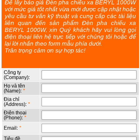
Để lấy báo giá Đèn pha chiếu xa BERYL 1000W
với mức giá tốt nhất vừa mới được cập nhật hoặc
yêu cầu tư vấn kỹ thuật và cung cấp các tài liệu
liên quan đến sản phẩm Đèn pha chiếu xa
BERYL 1000W, xin Quý khách hãy vui lòng gọi
điện thoại liên hệ trực tiếp với chúng tôi hoặc để
lại lời nhắn theo form mẫu phía dưới.
Trân trọng cảm ơn sự hợp tác!
Công ty
(Company):
Họ và tên
(Name):
*
Địa chỉ
(Address):
*
Điện thoại
(Phone):
*
Email:
*
Tiêu đề