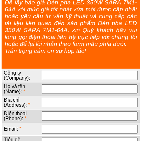
Để lấy báo giá Đèn pha LED 350W SARA 7M1-
64A với mức giá tốt nhất vừa mới được cập nhật
hoặc yêu cầu tư vấn kỹ thuật và cung cấp các
tài liệu liên quan đến sản phẩm Đèn pha LED
350W SARA 7M1-64A, xin Quý khách hãy vui
lòng gọi điện thoại liên hệ trực tiếp với chúng tôi
hoặc để lại lời nhắn theo form mẫu phía dưới.
Trân trọng cảm ơn sự hợp tác!
Công ty
(Company):
Họ và tên
(Name):
*
Địa chỉ
(Address):
*
Điện thoại
(Phone):
*
Email:
*
Tiêu đề