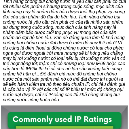
Tính năng chống bụi chống nước là yêu cầu cần phải có của
rất nhiều sản phẩm sử dụng trong cuộc sống, mục đích của
tính năng này là nhằm đảm bảo được tuổi thọ phục vụ mong
đợi của sản phẩm đó đạt độ bền lâu. Tính năng chống bụi
chống nước là yêu cầu cần phải có của rất nhiều sản phẩm
sử dụng trong cuộc sống, mục đích của tính năng này là
nhằm đảm bảo được tuổi thọ phục vụ mong đợi của sản
phẩm đó đạt độ bền lâu. Vấn đề đáng quan tâm là khả năng
chống bụi chống nước đạt được ở mức độ như thế nào? Ví
dụ cùng là điện thoại di động chống nước: có loại cho phép
nghe gọi được ngoài trời mưa nhưng sẽ bị hỏng nếu chẳng
may bị rơi xuống nước; có loại nếu bị rớt xuống nước vẫn có
thể hoạt động tốt; thậm chí có những loại như IP68 hoặc cao
cấp hơn là IP69k thì kể cả cho nó lặn sâu xuống biển cũng
chẳng hề hấn gì... Để đánh giá mức độ chống bụi chống
nước của một sản phẩm mà nó có thể đạt được thì người ta
sẽ tiến hành kiểm tra nó theo tiêu chuẩn IP, chỉ tiêu đánh giá
là cấp bảo vệ IP với các chỉ số IP biểu thị mức độ chống bụi
nước đạt được, chỉ số IP càng cao thì khả năng chống bụi
chống nước càng hoàn hảo...