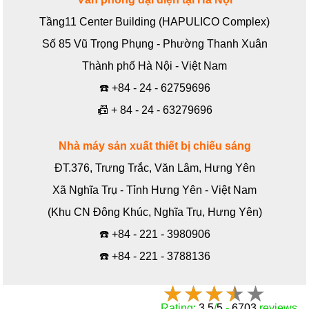
Tầng11 Center Building (HAPULICO Complex)
Số 85 Vũ Trọng Phụng - Phường Thanh Xuân
Thành phố Hà Nội - Việt Nam
☎️
+84 - 24 - 62759696
📠
+ 84 - 24 - 63279696
Nhà máy sản xuất thiết bị chiếu sáng
ĐT.376, Trưng Trắc, Văn Lâm, Hưng Yên
Xã Nghĩa Trụ - Tỉnh Hưng Yên - Việt Nam
(Khu CN Đông Khúc, Nghĩa Trụ, Hưng Yên)
☎️
+84 - 221 - 3980906
☎️
+84 - 221 - 3788136
Rating:
3.5
/
5
-
6703
reviews