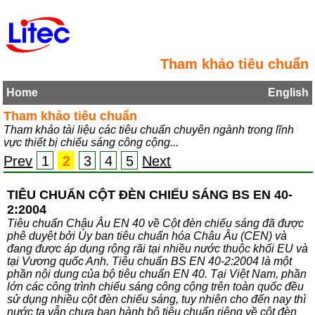
Tham khảo tiêu chuẩn
Home
English
Tham khảo tiêu chuẩn
Tham khảo tài liệu các tiêu chuẩn chuyên ngành trong lĩnh
vực thiết bị chiếu sáng công cộng...
Prev
1
2
3
4
5
Next
TIÊU CHUẨN CỘT ĐÈN CHIẾU SÁNG BS EN 40-
2:2004
Tiêu chuẩn Châu Âu EN 40 về Cột đèn chiếu sáng đã được
phê duyệt bởi Ủy ban tiêu chuẩn hóa Châu Âu (CEN) và
đang được áp dụng rộng rãi tại nhiều nước thuộc khối EU và
tại Vương quốc Anh. Tiêu chuẩn BS EN 40-2:2004 là một
phần nội dung của bộ tiêu chuẩn EN 40. Tại Việt Nam, phần
lớn các công trình chiếu sáng công cộng trên toàn quốc đều
sử dụng nhiều cột đèn chiếu sáng, tuy nhiên cho đến nay thì
nước ta vẫn chưa ban hành bộ tiêu chuẩn riêng về cột đèn