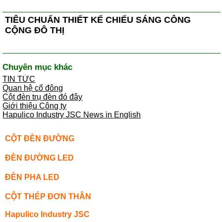
TIÊU CHUẨN THIẾT KẾ CHIẾU SÁNG CÔNG
CỘNG ĐÔ THỊ
Chuyên mục khác
TIN TỨC
Quan hệ cổ đông
Cột đèn trụ đèn đó đây
Giới thiệu Công ty
Hapulico Industry JSC News in English
CỘT ĐÈN ĐƯỜNG
ĐÈN ĐƯỜNG LED
ĐÈN PHA LED
CỘT THÉP ĐƠN THÂN
Hapulico Industry JSC