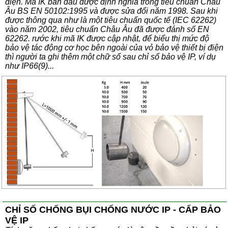
điện. Mã IK ban đầu được định nghĩa trong tiêu chuẩn Châu
Âu BS EN 50102:1995 và được sửa đổi năm 1998. Sau khi
được thông qua như là một tiêu chuẩn quốc tế (IEC 62262)
vào năm 2002, tiêu chuẩn Châu Âu đã được đánh số EN
62262. rước khi mã IK được cập nhật, để biểu thị mức độ
bảo vệ tác động cơ học bên ngoài của vỏ bảo vệ thiết bị điện
thì người ta ghi thêm một chữ số sau chỉ số bảo vệ IP, ví dụ
như IP66(9)...
CHỈ SỐ CHỐNG BỤI CHỐNG NƯỚC IP - CẤP BẢO
VỆ IP